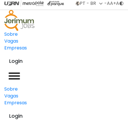
Contrataçã
-A
A
+A
CLT
Estimativa
Sobre
Salarial
Vagas
R$
Empresas
Login
Sobre
Vagas
Empresas
Login