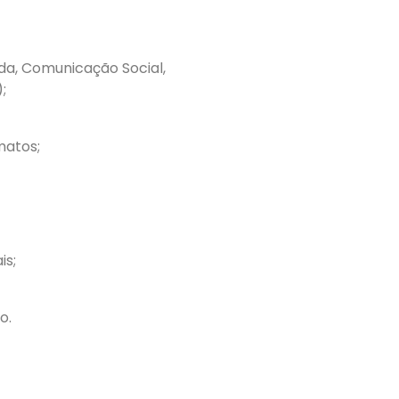
da, Comunicação Social,
;
matos;
is;
o.