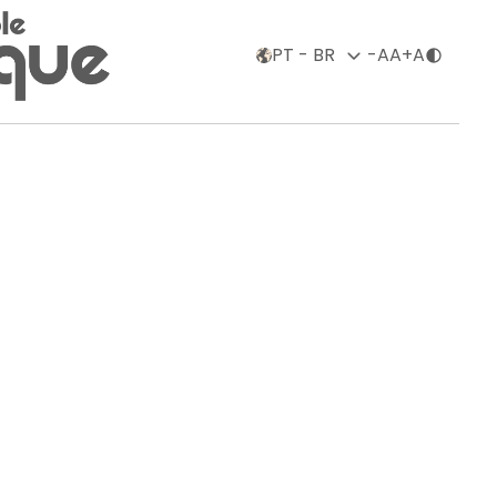
o
-A
A
+A
alarial