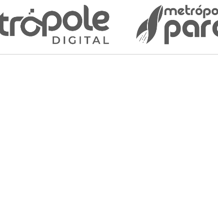
Contrataçã
Bolsa
Estimativa S
R$