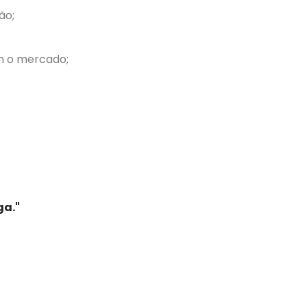
ão;
am o mercado;
ga."