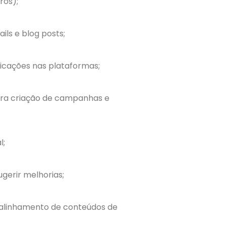
ros);
ils e blog posts;
icações nas plataformas;
para criação de campanhas e
l;
gerir melhorias;
r alinhamento de conteúdos de