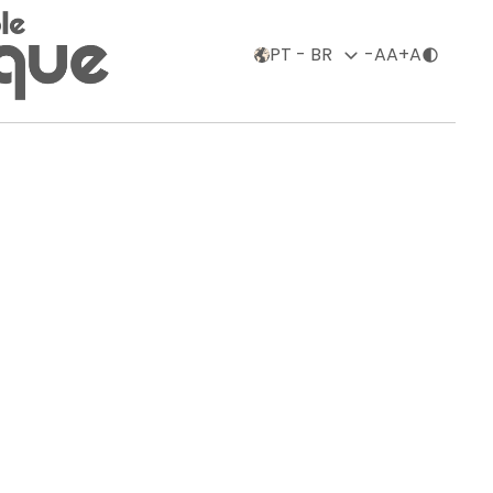
o
-A
A
+A
alarial