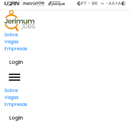
Contrata
-A
A
+A
CLT
Estimativ
Sobre
Salarial
Vagas
R$
Empresas
Login
Sobre
Vagas
Empresas
Login